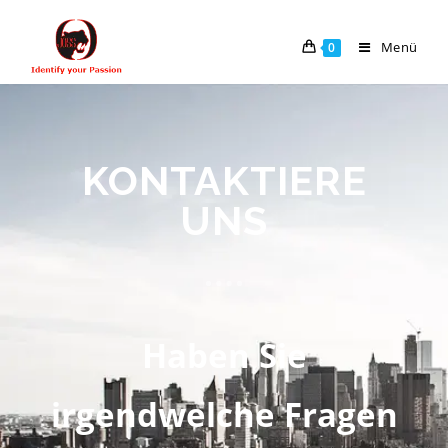
Menü
0
KONTAKTIERE
UNS
Haben Sie
irgendwelche Fragen