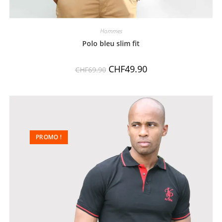
Hommes
Polo bleu slim fit
CHF
49.90
CHF
69.90
PROMO !