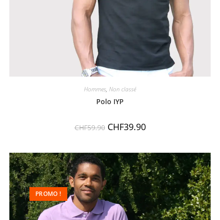
Hommes
,
Non classé
Polo IYP
CHF
39.90
CHF
59.90
PROMO !