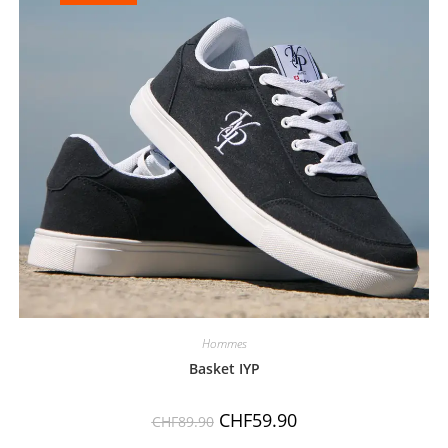
Hommes
Basket IYP
CHF
59.90
CHF
89.90