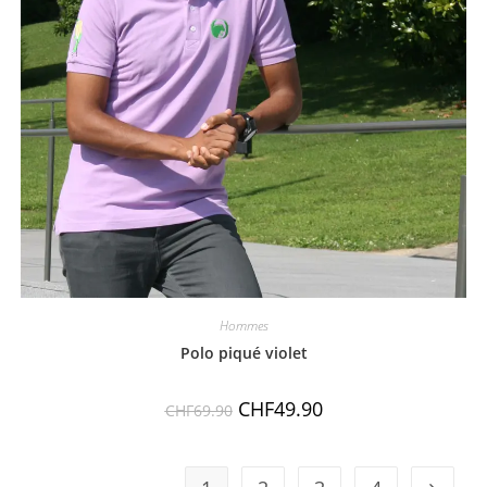
Hommes
Polo piqué violet
CHF
49.90
CHF
69.90