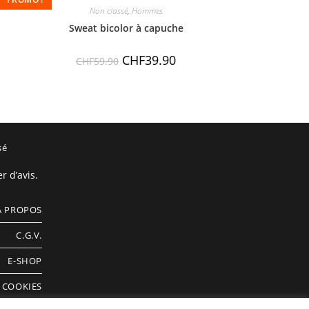
Non classé
,
Hommes
Sweat bicolor à capuche
CHF
39.90
CHF
59.90
sé
r d’avis.
A PROPOS
C.G.V.
E-SHOP
COOKIES