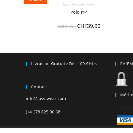
Non classé
,
Hommes
Polo IYP
CHF
39.90
CHF
59.90
Livraison Gratuite Dès 100 CHfrs
PAIEM
Contact
Métho
info@joss-wear.com
(+41)78 825 00 68