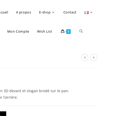
cueil
A propos
E-shop
Contact
Mon Compte
Wish List
0
en 3D devant et slogan brodé sur le pan.
 l’arrière.