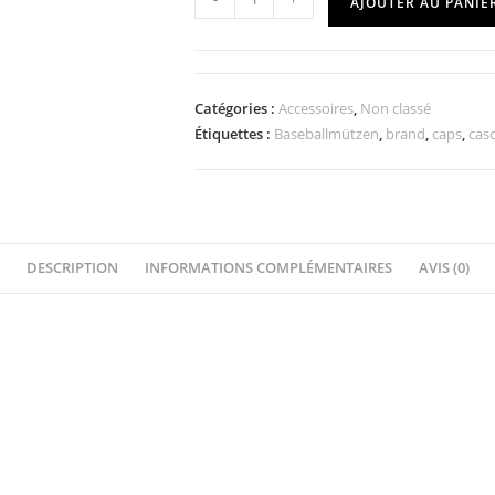
AJOUTER AU PANIE
Catégories :
Accessoires
,
Non classé
Étiquettes :
Baseballmützen
,
brand
,
caps
,
cas
DESCRIPTION
INFORMATIONS COMPLÉMENTAIRES
AVIS (0)