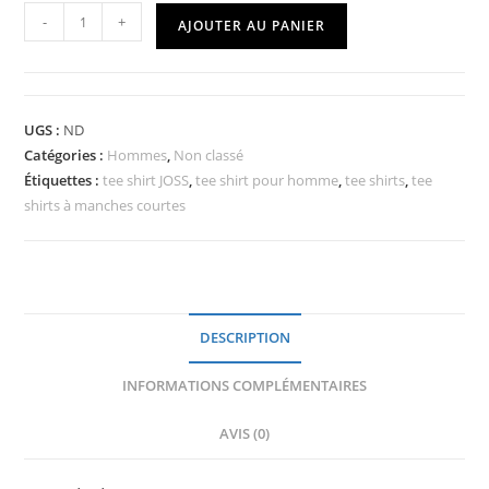
-
+
AJOUTER AU PANIER
UGS :
ND
Catégories :
Hommes
,
Non classé
Étiquettes :
tee shirt JOSS
,
tee shirt pour homme
,
tee shirts
,
tee
shirts à manches courtes
DESCRIPTION
INFORMATIONS COMPLÉMENTAIRES
AVIS (0)