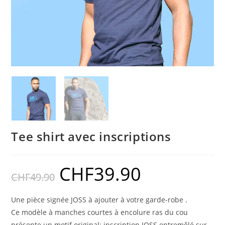
Tee shirt avec inscriptions
CHF
39.90
CHF
49.90
Une pièce signée JOSS à ajouter à votre garde-robe .
Ce modèle
à manches courtes à encolure ras du cou
présente
un motif original: inscription JOSS entremêlé sur