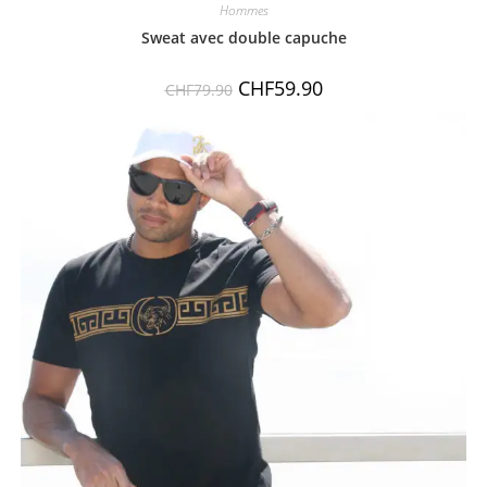
Hommes
Sweat avec double capuche
CHF
59.90
CHF
79.90