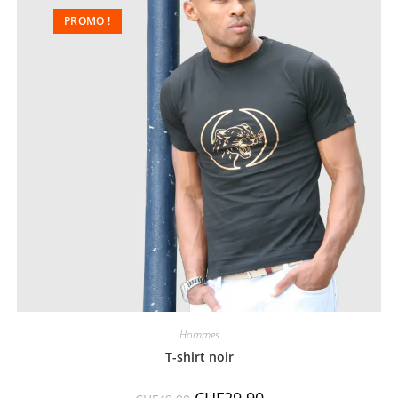
PROMO !
Hommes
T-shirt noir
CHF
29.90