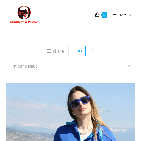
Menu
0
Filtre
Tri par défaut