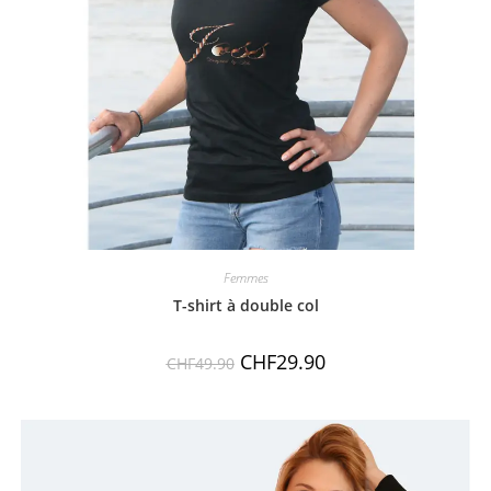
Femmes
T-shirt à double col
CHF
29.90
CHF
49.90