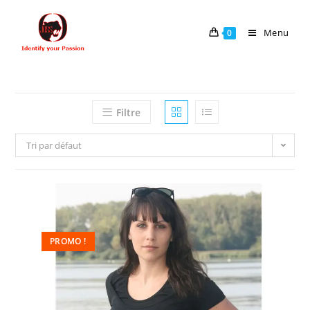
Menu
0
Filtre
Tri par défaut
PROMO !