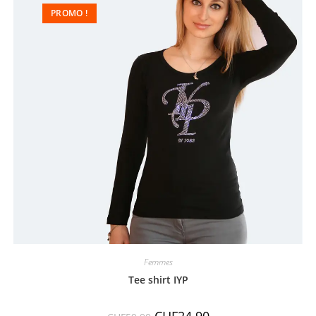
PROMO !
Femmes
Tee shirt IYP
CHF
24.90