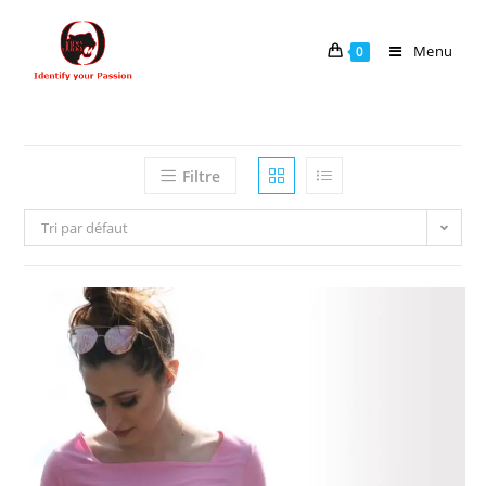
Menu
0
Filtre
Tri par défaut