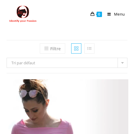
Menu
0
Filtre
Tri par défaut